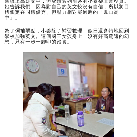
願填上高雄女中，但成績名列前茅的小蓁卻非常務實。
她告訴我們，因為對自己的英文較沒有自信，所以將目
標鎖定在同樣優秀、但壓力相對能適應的「鳳山高
中」。
為了彌補弱點，小蓁除了補習數理，假日還會特地回到
學校加強英文。這個國三女孩身上，沒有好高騖遠的幻
想，只有一步一腳印的踏實。