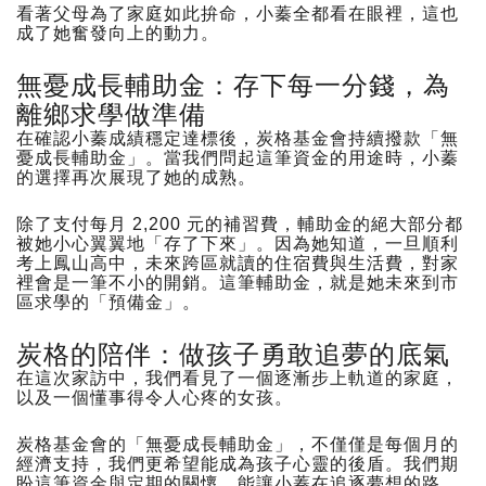
看著父母為了家庭如此拚命，小蓁全都看在眼裡，這也
成了她奮發向上的動力。
無憂成長輔助金：存下每一分錢，為
離鄉求學做準備
在確認小蓁成績穩定達標後，炭格基金會持續撥款「無
憂成長輔助金」。當我們問起這筆資金的用途時，小蓁
的選擇再次展現了她的成熟。
除了支付每月 2,200 元的補習費，輔助金的絕大部分都
被她小心翼翼地「存了下來」。因為她知道，一旦順利
考上鳳山高中，未來跨區就讀的住宿費與生活費，對家
裡會是一筆不小的開銷。這筆輔助金，就是她未來到市
區求學的「預備金」。
炭格的陪伴：做孩子勇敢追夢的底氣
在這次家訪中，我們看見了一個逐漸步上軌道的家庭，
以及一個懂事得令人心疼的女孩。
炭格基金會的「無憂成長輔助金」，不僅僅是每個月的
經濟支持，我們更希望能成為孩子心靈的後盾。我們期
盼這筆資金與定期的關懷，能讓小蓁在追逐夢想的路