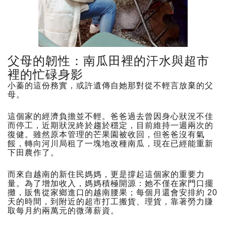
父母的韌性：南瓜田裡的汗水與超市
裡的忙碌身影
小蓁的這份務實，或許遺傳自她那對從不輕言放棄的父
母。
這個家的經濟負擔並不輕。爸爸過去曾因身心狀況不佳
而停工，近期狀況終於趨於穩定，目前維持一週兩次的
復健。雖然原本管理的芒果園被收回，但爸爸沒有氣
餒，轉向河川局租了一塊地改種南瓜，現在已經能重新
下田農作了。
而來自越南的新住民媽媽，更是撐起這個家的重要力
量。為了增加收入，媽媽積極開源：她不僅在家門口擺
攤，販售從家鄉進口的越南腰果；每個月還會安排約 20
天的時間，到附近的超市打工搬貨、理貨，靠著勞力賺
取每月約兩萬元的微薄薪資。